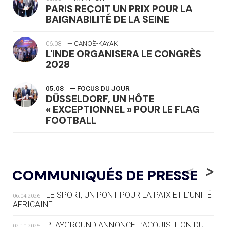
PARIS REÇOIT UN PRIX POUR LA
BAIGNABILITÉ DE LA SEINE
06.08
— CANOË-KAYAK
L'INDE ORGANISERA LE CONGRÈS
2028
05.08
— FOCUS DU JOUR
DÜSSELDORF, UN HÔTE
« EXCEPTIONNEL » POUR LE FLAG
FOOTBALL
05.08
— LUGE
LE RÊVE DE VOIR LA LUGE ALPINE
<
>
COMMUNIQUÉS DE PRESSE
AUX JO « N'EST PAS FINI »
LE SPORT, UN PONT POUR LA PAIX ET L’UNITÉ
06.04.2026
05.08
— TIR À L'ARC
AFRICAINE
DES MONDIAUX À BRISBANE SUR LA
ROUTE DES JO 2032
PLAYGROUND ANNONCE L’ACQUISITION DU
02.10.2025