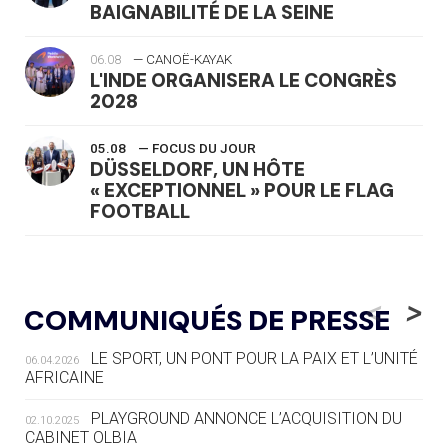
BAIGNABILITÉ DE LA SEINE
06.08
— CANOË-KAYAK
L'INDE ORGANISERA LE CONGRÈS
2028
05.08
— FOCUS DU JOUR
DÜSSELDORF, UN HÔTE
« EXCEPTIONNEL » POUR LE FLAG
FOOTBALL
05.08
— LUGE
LE RÊVE DE VOIR LA LUGE ALPINE
<
>
COMMUNIQUÉS DE PRESSE
AUX JO « N'EST PAS FINI »
LE SPORT, UN PONT POUR LA PAIX ET L’UNITÉ
06.04.2026
05.08
— TIR À L'ARC
AFRICAINE
DES MONDIAUX À BRISBANE SUR LA
ROUTE DES JO 2032
PLAYGROUND ANNONCE L’ACQUISITION DU
02.10.2025
CABINET OLBIA