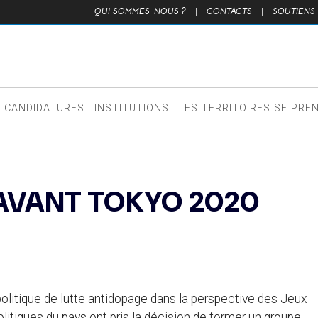
QUI SOMMES-NOUS ?
|
CONTACTS
|
SOUTIENS
CANDIDATURES
INSTITUTIONS
LES TERRITOIRES SE PRE
 AVANT TOKYO 2020
politique de lutte antidopage dans la perspective des Jeux
politiques du pays ont pris la décision de former un groupe