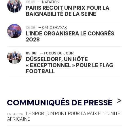
06.08
— NATATION
PARIS REÇOIT UN PRIX POUR LA
BAIGNABILITÉ DE LA SEINE
06.08
— CANOË-KAYAK
L'INDE ORGANISERA LE CONGRÈS
2028
05.08
— FOCUS DU JOUR
DÜSSELDORF, UN HÔTE
« EXCEPTIONNEL » POUR LE FLAG
FOOTBALL
05.08
— LUGE
LE RÊVE DE VOIR LA LUGE ALPINE
<
>
COMMUNIQUÉS DE PRESSE
AUX JO « N'EST PAS FINI »
LE SPORT, UN PONT POUR LA PAIX ET L’UNITÉ
06.04.2026
05.08
— TIR À L'ARC
AFRICAINE
DES MONDIAUX À BRISBANE SUR LA
ROUTE DES JO 2032