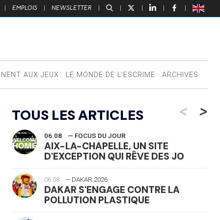
|
EMPLOIS
|
NEWSLETTER
|
|
|
|
|
NNENT AUX JEUX
LE MONDE DE L’ESCRIME
ARCHIVES
<
>
TOUS LES ARTICLES
06.08
— FOCUS DU JOUR
AIX-LA-CHAPELLE, UN SITE
D'EXCEPTION QUI RÊVE DES JO
06.08
— DAKAR 2026
DAKAR S'ENGAGE CONTRE LA
POLLUTION PLASTIQUE