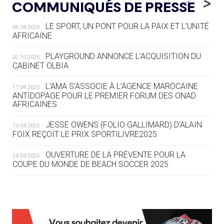
<
>
COMMUNIQUÉS DE PRESSE
AUX JO « N'EST PAS FINI »
LE SPORT, UN PONT POUR LA PAIX ET L’UNITÉ
06.04.2026
05.08
— TIR À L'ARC
AFRICAINE
DES MONDIAUX À BRISBANE SUR LA
ROUTE DES JO 2032
PLAYGROUND ANNONCE L’ACQUISITION DU
02.10.2025
CABINET OLBIA
05.08
— ALPES FRANÇAISES 2030
LE VILLAGE OLYMPIQUE DES ARAVIS
L’AMA S’ASSOCIE À L’AGENCE MAROCAINE
17.04.2025
SE DESSINE
ANTIDOPAGE POUR LE PREMIER FORUM DES ONAD
AFRICAINES
04.08
— FOCUS DU JOUR
JESSE OWENS (FOLIO GALLIMARD) D’ALAIN
10.04.2025
LE COJOP A TROUVÉ SON VILLAGE
FOIX REÇOIT LE PRIX SPORTILIVRE2025
OLYMPIQUE LYONNAIS
OUVERTURE DE LA PRÉVENTE POUR LA
24.03.2025
COUPE DU MONDE DE BEACH SOCCER 2025
04.08
— ALLEMAGNE
« L'ALLEMAGNE PEUT DÉMONTRER
COMMENT ORGANISER DES JO
RESPONSABLES »
L’AMA FÉLICITE RICHARD POUND ET VALÉRIE
24.03.2025
FOURNEYRON, RÉCOMPENSÉS DE L’ORDRE OLYMPIQUE
L’AMA RECHERCHE DES HÔTES POUR LES