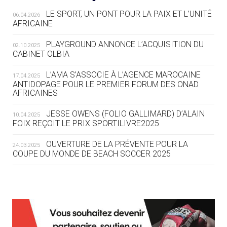
LE SPORT, UN PONT POUR LA PAIX ET L’UNITÉ
06.04.2026
05.08
— TIR À L'ARC
AFRICAINE
DES MONDIAUX À BRISBANE SUR LA
ROUTE DES JO 2032
PLAYGROUND ANNONCE L’ACQUISITION DU
02.10.2025
CABINET OLBIA
05.08
— ALPES FRANÇAISES 2030
LE VILLAGE OLYMPIQUE DES ARAVIS
L’AMA S’ASSOCIE À L’AGENCE MAROCAINE
17.04.2025
SE DESSINE
ANTIDOPAGE POUR LE PREMIER FORUM DES ONAD
AFRICAINES
04.08
— FOCUS DU JOUR
JESSE OWENS (FOLIO GALLIMARD) D’ALAIN
10.04.2025
LE COJOP A TROUVÉ SON VILLAGE
FOIX REÇOIT LE PRIX SPORTILIVRE2025
OLYMPIQUE LYONNAIS
OUVERTURE DE LA PRÉVENTE POUR LA
24.03.2025
COUPE DU MONDE DE BEACH SOCCER 2025
04.08
— ALLEMAGNE
« L'ALLEMAGNE PEUT DÉMONTRER
COMMENT ORGANISER DES JO
RESPONSABLES »
L’AMA FÉLICITE RICHARD POUND ET VALÉRIE
24.03.2025
FOURNEYRON, RÉCOMPENSÉS DE L’ORDRE OLYMPIQUE
L’AMA RECHERCHE DES HÔTES POUR LES
13.03.2025
04.08
— ESCRIME
RÉUNIONS DU CONSEIL DE FONDATION ET DU COMITÉ