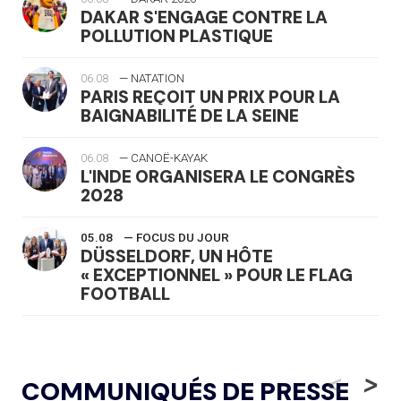
DAKAR S'ENGAGE CONTRE LA
POLLUTION PLASTIQUE
06.08
— NATATION
PARIS REÇOIT UN PRIX POUR LA
BAIGNABILITÉ DE LA SEINE
06.08
— CANOË-KAYAK
L'INDE ORGANISERA LE CONGRÈS
2028
05.08
— FOCUS DU JOUR
DÜSSELDORF, UN HÔTE
« EXCEPTIONNEL » POUR LE FLAG
FOOTBALL
05.08
— LUGE
LE RÊVE DE VOIR LA LUGE ALPINE
<
>
COMMUNIQUÉS DE PRESSE
AUX JO « N'EST PAS FINI »