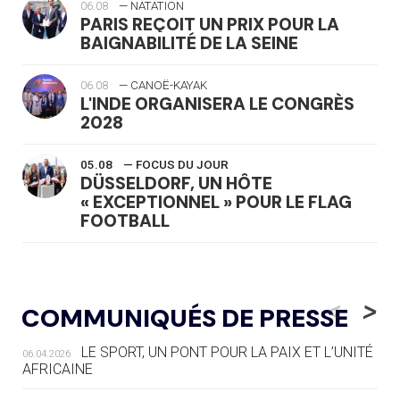
06.08
— NATATION
PARIS REÇOIT UN PRIX POUR LA
BAIGNABILITÉ DE LA SEINE
06.08
— CANOË-KAYAK
L'INDE ORGANISERA LE CONGRÈS
2028
05.08
— FOCUS DU JOUR
DÜSSELDORF, UN HÔTE
« EXCEPTIONNEL » POUR LE FLAG
FOOTBALL
05.08
— LUGE
LE RÊVE DE VOIR LA LUGE ALPINE
<
>
COMMUNIQUÉS DE PRESSE
AUX JO « N'EST PAS FINI »
LE SPORT, UN PONT POUR LA PAIX ET L’UNITÉ
06.04.2026
05.08
— TIR À L'ARC
AFRICAINE
DES MONDIAUX À BRISBANE SUR LA
ROUTE DES JO 2032