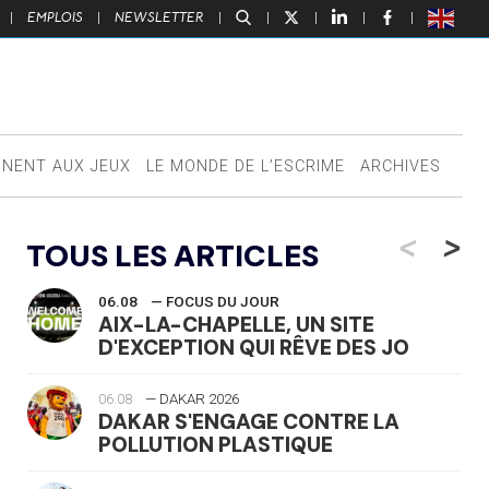
|
EMPLOIS
|
NEWSLETTER
|
|
|
|
|
NNENT AUX JEUX
LE MONDE DE L’ESCRIME
ARCHIVES
<
>
TOUS LES ARTICLES
06.08
— FOCUS DU JOUR
AIX-LA-CHAPELLE, UN SITE
D'EXCEPTION QUI RÊVE DES JO
06.08
— DAKAR 2026
DAKAR S'ENGAGE CONTRE LA
POLLUTION PLASTIQUE