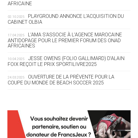
AFRICAINE
DES MONDIAUX À BRISBANE SUR LA
ROUTE DES JO 2032
PLAYGROUND ANNONCE L’ACQUISITION DU
02.10.2025
CABINET OLBIA
05.08
— ALPES FRANÇAISES 2030
LE VILLAGE OLYMPIQUE DES ARAVIS
L’AMA S’ASSOCIE À L’AGENCE MAROCAINE
17.04.2025
SE DESSINE
ANTIDOPAGE POUR LE PREMIER FORUM DES ONAD
AFRICAINES
04.08
— FOCUS DU JOUR
JESSE OWENS (FOLIO GALLIMARD) D’ALAIN
10.04.2025
LE COJOP A TROUVÉ SON VILLAGE
FOIX REÇOIT LE PRIX SPORTILIVRE2025
OLYMPIQUE LYONNAIS
OUVERTURE DE LA PRÉVENTE POUR LA
24.03.2025
COUPE DU MONDE DE BEACH SOCCER 2025
04.08
— ALLEMAGNE
« L'ALLEMAGNE PEUT DÉMONTRER
COMMENT ORGANISER DES JO
RESPONSABLES »
L’AMA FÉLICITE RICHARD POUND ET VALÉRIE
24.03.2025
FOURNEYRON, RÉCOMPENSÉS DE L’ORDRE OLYMPIQUE
L’AMA RECHERCHE DES HÔTES POUR LES
13.03.2025
04.08
— ESCRIME
RÉUNIONS DU CONSEIL DE FONDATION ET DU COMITÉ
LA FIE LANCE LES GRANDES
EXÉCUTIF
MANŒUVRES EN VUE DES JO