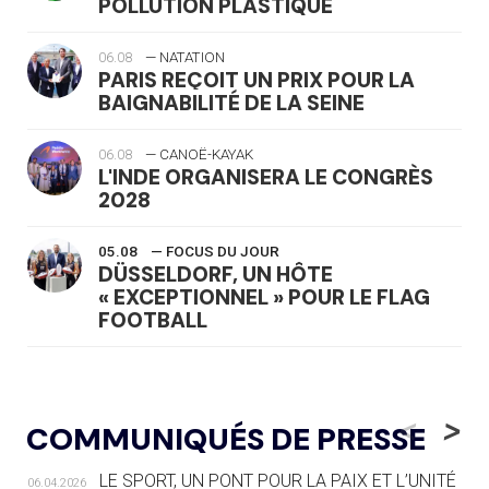
POLLUTION PLASTIQUE
06.08
— NATATION
PARIS REÇOIT UN PRIX POUR LA
BAIGNABILITÉ DE LA SEINE
06.08
— CANOË-KAYAK
L'INDE ORGANISERA LE CONGRÈS
2028
05.08
— FOCUS DU JOUR
DÜSSELDORF, UN HÔTE
« EXCEPTIONNEL » POUR LE FLAG
FOOTBALL
05.08
— LUGE
LE RÊVE DE VOIR LA LUGE ALPINE
<
>
COMMUNIQUÉS DE PRESSE
AUX JO « N'EST PAS FINI »
LE SPORT, UN PONT POUR LA PAIX ET L’UNITÉ
06.04.2026
05.08
— TIR À L'ARC