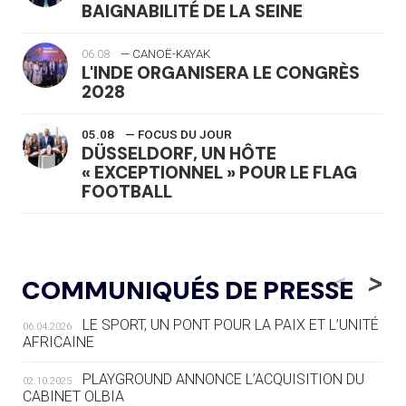
BAIGNABILITÉ DE LA SEINE
06.08
— CANOË-KAYAK
L'INDE ORGANISERA LE CONGRÈS
2028
05.08
— FOCUS DU JOUR
DÜSSELDORF, UN HÔTE
« EXCEPTIONNEL » POUR LE FLAG
FOOTBALL
05.08
— LUGE
LE RÊVE DE VOIR LA LUGE ALPINE
<
>
COMMUNIQUÉS DE PRESSE
AUX JO « N'EST PAS FINI »
LE SPORT, UN PONT POUR LA PAIX ET L’UNITÉ
06.04.2026
05.08
— TIR À L'ARC
AFRICAINE
DES MONDIAUX À BRISBANE SUR LA
ROUTE DES JO 2032
PLAYGROUND ANNONCE L’ACQUISITION DU
02.10.2025
CABINET OLBIA