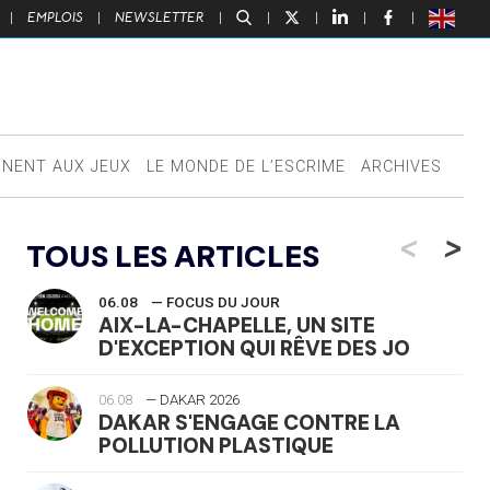
|
EMPLOIS
|
NEWSLETTER
|
|
|
|
|
NNENT AUX JEUX
LE MONDE DE L’ESCRIME
ARCHIVES
<
>
TOUS LES ARTICLES
06.08
— FOCUS DU JOUR
AIX-LA-CHAPELLE, UN SITE
D'EXCEPTION QUI RÊVE DES JO
06.08
— DAKAR 2026
DAKAR S'ENGAGE CONTRE LA
POLLUTION PLASTIQUE