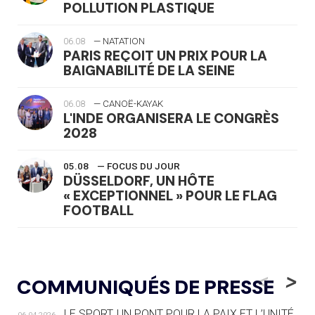
POLLUTION PLASTIQUE
06.08
— NATATION
PARIS REÇOIT UN PRIX POUR LA
BAIGNABILITÉ DE LA SEINE
06.08
— CANOË-KAYAK
L'INDE ORGANISERA LE CONGRÈS
2028
05.08
— FOCUS DU JOUR
DÜSSELDORF, UN HÔTE
« EXCEPTIONNEL » POUR LE FLAG
FOOTBALL
05.08
— LUGE
LE RÊVE DE VOIR LA LUGE ALPINE
<
>
COMMUNIQUÉS DE PRESSE
AUX JO « N'EST PAS FINI »
LE SPORT, UN PONT POUR LA PAIX ET L’UNITÉ