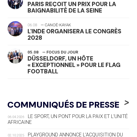
PARIS REÇOIT UN PRIX POUR LA
BAIGNABILITÉ DE LA SEINE
06.08
— CANOË-KAYAK
L'INDE ORGANISERA LE CONGRÈS
2028
05.08
— FOCUS DU JOUR
DÜSSELDORF, UN HÔTE
« EXCEPTIONNEL » POUR LE FLAG
FOOTBALL
05.08
— LUGE
LE RÊVE DE VOIR LA LUGE ALPINE
<
>
COMMUNIQUÉS DE PRESSE
AUX JO « N'EST PAS FINI »
LE SPORT, UN PONT POUR LA PAIX ET L’UNITÉ
06.04.2026
05.08
— TIR À L'ARC
AFRICAINE
DES MONDIAUX À BRISBANE SUR LA
ROUTE DES JO 2032
PLAYGROUND ANNONCE L’ACQUISITION DU
02.10.2025