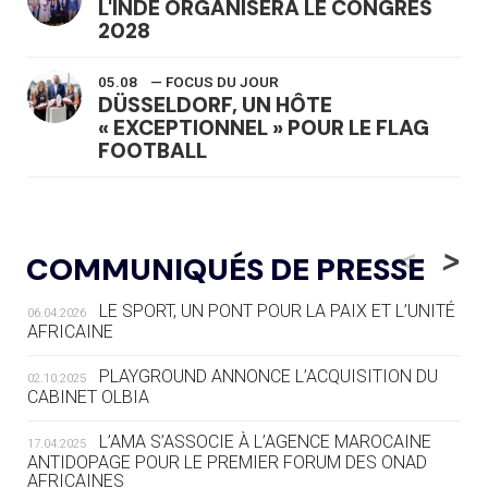
L'INDE ORGANISERA LE CONGRÈS
2028
05.08
— FOCUS DU JOUR
DÜSSELDORF, UN HÔTE
« EXCEPTIONNEL » POUR LE FLAG
FOOTBALL
05.08
— LUGE
LE RÊVE DE VOIR LA LUGE ALPINE
<
>
COMMUNIQUÉS DE PRESSE
AUX JO « N'EST PAS FINI »
LE SPORT, UN PONT POUR LA PAIX ET L’UNITÉ
06.04.2026
05.08
— TIR À L'ARC
AFRICAINE
DES MONDIAUX À BRISBANE SUR LA
ROUTE DES JO 2032
PLAYGROUND ANNONCE L’ACQUISITION DU
02.10.2025
CABINET OLBIA
05.08
— ALPES FRANÇAISES 2030
LE VILLAGE OLYMPIQUE DES ARAVIS
L’AMA S’ASSOCIE À L’AGENCE MAROCAINE
17.04.2025
SE DESSINE
ANTIDOPAGE POUR LE PREMIER FORUM DES ONAD
AFRICAINES