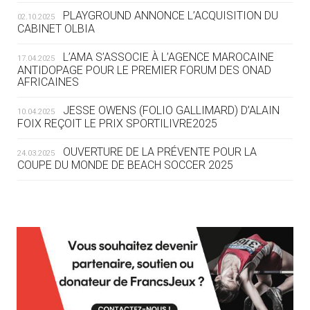
ROUTE DES JO 2032
PLAYGROUND ANNONCE L’ACQUISITION DU
02.10.2025
CABINET OLBIA
05.08
— ALPES FRANÇAISES 2030
LE VILLAGE OLYMPIQUE DES ARAVIS
L’AMA S’ASSOCIE À L’AGENCE MAROCAINE
17.04.2025
SE DESSINE
ANTIDOPAGE POUR LE PREMIER FORUM DES ONAD
AFRICAINES
04.08
— FOCUS DU JOUR
JESSE OWENS (FOLIO GALLIMARD) D’ALAIN
10.04.2025
LE COJOP A TROUVÉ SON VILLAGE
FOIX REÇOIT LE PRIX SPORTILIVRE2025
OLYMPIQUE LYONNAIS
OUVERTURE DE LA PRÉVENTE POUR LA
24.03.2025
COUPE DU MONDE DE BEACH SOCCER 2025
04.08
— ALLEMAGNE
« L'ALLEMAGNE PEUT DÉMONTRER
COMMENT ORGANISER DES JO
RESPONSABLES »
L’AMA FÉLICITE RICHARD POUND ET VALÉRIE
24.03.2025
FOURNEYRON, RÉCOMPENSÉS DE L’ORDRE OLYMPIQUE
L’AMA RECHERCHE DES HÔTES POUR LES
13.03.2025
04.08
— ESCRIME
RÉUNIONS DU CONSEIL DE FONDATION ET DU COMITÉ
LA FIE LANCE LES GRANDES
EXÉCUTIF
MANŒUVRES EN VUE DES JO
APPEL À CANDIDATURES DE L’AMA POUR LES
12.03.2025