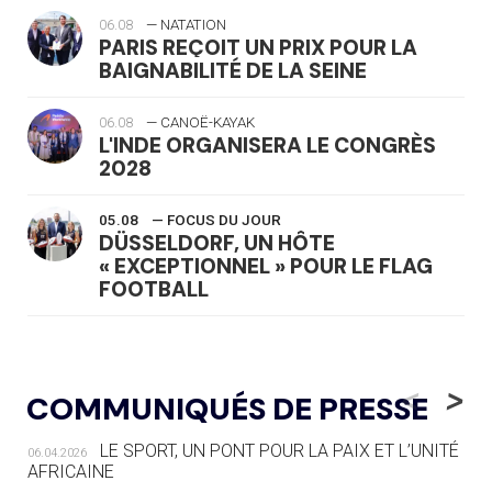
06.08
— NATATION
PARIS REÇOIT UN PRIX POUR LA
BAIGNABILITÉ DE LA SEINE
06.08
— CANOË-KAYAK
L'INDE ORGANISERA LE CONGRÈS
2028
05.08
— FOCUS DU JOUR
DÜSSELDORF, UN HÔTE
« EXCEPTIONNEL » POUR LE FLAG
FOOTBALL
05.08
— LUGE
LE RÊVE DE VOIR LA LUGE ALPINE
<
>
COMMUNIQUÉS DE PRESSE
AUX JO « N'EST PAS FINI »
LE SPORT, UN PONT POUR LA PAIX ET L’UNITÉ
06.04.2026
05.08
— TIR À L'ARC
AFRICAINE
DES MONDIAUX À BRISBANE SUR LA