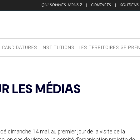
QUI SOMMES-NOUS ?
|
CONTACTS
|
SOUTIENS
CANDIDATURES
INSTITUTIONS
LES TERRITOIRES SE PRE
R LES MÉDIAS
ncé dimanche 14 mai, au premier jour de la visite de la
e: en cas de victoire, le comité d’organisation projette de