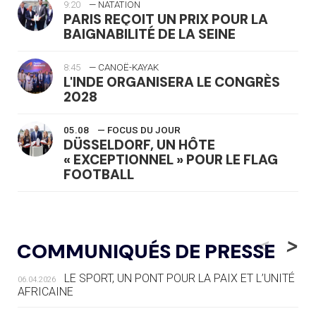
9:20
— NATATION
PARIS REÇOIT UN PRIX POUR LA
BAIGNABILITÉ DE LA SEINE
8:45
— CANOË-KAYAK
L'INDE ORGANISERA LE CONGRÈS
2028
05.08
— FOCUS DU JOUR
DÜSSELDORF, UN HÔTE
« EXCEPTIONNEL » POUR LE FLAG
FOOTBALL
05.08
— LUGE
LE RÊVE DE VOIR LA LUGE ALPINE
<
>
COMMUNIQUÉS DE PRESSE
AUX JO « N'EST PAS FINI »
LE SPORT, UN PONT POUR LA PAIX ET L’UNITÉ
06.04.2026
05.08
— TIR À L'ARC
AFRICAINE
DES MONDIAUX À BRISBANE SUR LA
ROUTE DES JO 2032