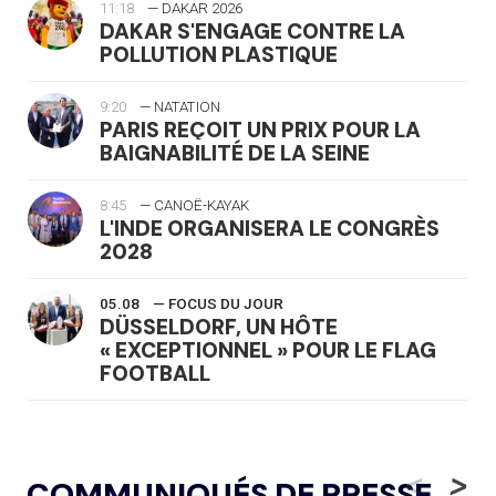
11:18
— DAKAR 2026
DAKAR S'ENGAGE CONTRE LA
POLLUTION PLASTIQUE
9:20
— NATATION
PARIS REÇOIT UN PRIX POUR LA
BAIGNABILITÉ DE LA SEINE
8:45
— CANOË-KAYAK
L'INDE ORGANISERA LE CONGRÈS
2028
05.08
— FOCUS DU JOUR
DÜSSELDORF, UN HÔTE
« EXCEPTIONNEL » POUR LE FLAG
FOOTBALL
05.08
— LUGE
LE RÊVE DE VOIR LA LUGE ALPINE
<
>
COMMUNIQUÉS DE PRESSE
AUX JO « N'EST PAS FINI »