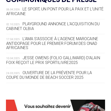
LE SPORT, UN PONT POUR LA PAIX ET L’UNITÉ
06.04.2026
05.08
— TIR À L'ARC
AFRICAINE
DES MONDIAUX À BRISBANE SUR LA
ROUTE DES JO 2032
PLAYGROUND ANNONCE L’ACQUISITION DU
02.10.2025
CABINET OLBIA
05.08
— ALPES FRANÇAISES 2030
LE VILLAGE OLYMPIQUE DES ARAVIS
L’AMA S’ASSOCIE À L’AGENCE MAROCAINE
17.04.2025
SE DESSINE
ANTIDOPAGE POUR LE PREMIER FORUM DES ONAD
AFRICAINES
04.08
— FOCUS DU JOUR
JESSE OWENS (FOLIO GALLIMARD) D’ALAIN
10.04.2025
LE COJOP A TROUVÉ SON VILLAGE
FOIX REÇOIT LE PRIX SPORTILIVRE2025
OLYMPIQUE LYONNAIS
OUVERTURE DE LA PRÉVENTE POUR LA
24.03.2025
COUPE DU MONDE DE BEACH SOCCER 2025
04.08
— ALLEMAGNE
« L'ALLEMAGNE PEUT DÉMONTRER
COMMENT ORGANISER DES JO
RESPONSABLES »
L’AMA FÉLICITE RICHARD POUND ET VALÉRIE
24.03.2025
FOURNEYRON, RÉCOMPENSÉS DE L’ORDRE OLYMPIQUE
L’AMA RECHERCHE DES HÔTES POUR LES
13.03.2025
04.08
— ESCRIME