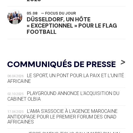
05.08
— FOCUS DU JOUR
DÜSSELDORF, UN HÔTE
« EXCEPTIONNEL » POUR LE FLAG
FOOTBALL
05.08
— LUGE
LE RÊVE DE VOIR LA LUGE ALPINE
<
>
COMMUNIQUÉS DE PRESSE
AUX JO « N'EST PAS FINI »
LE SPORT, UN PONT POUR LA PAIX ET L’UNITÉ
06.04.2026
05.08
— TIR À L'ARC
AFRICAINE
DES MONDIAUX À BRISBANE SUR LA
ROUTE DES JO 2032
PLAYGROUND ANNONCE L’ACQUISITION DU
02.10.2025
CABINET OLBIA
05.08
— ALPES FRANÇAISES 2030
LE VILLAGE OLYMPIQUE DES ARAVIS
L’AMA S’ASSOCIE À L’AGENCE MAROCAINE
17.04.2025
SE DESSINE
ANTIDOPAGE POUR LE PREMIER FORUM DES ONAD
AFRICAINES
04.08
— FOCUS DU JOUR