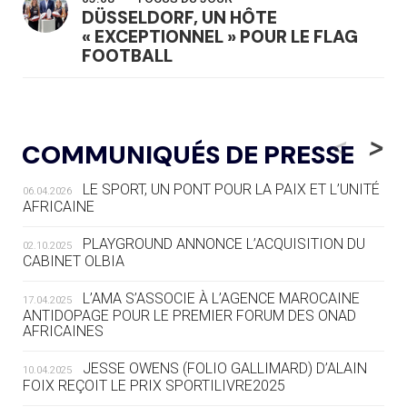
DÜSSELDORF, UN HÔTE
« EXCEPTIONNEL » POUR LE FLAG
FOOTBALL
05.08
— LUGE
LE RÊVE DE VOIR LA LUGE ALPINE
<
>
COMMUNIQUÉS DE PRESSE
AUX JO « N'EST PAS FINI »
LE SPORT, UN PONT POUR LA PAIX ET L’UNITÉ
06.04.2026
05.08
— TIR À L'ARC
AFRICAINE
DES MONDIAUX À BRISBANE SUR LA
ROUTE DES JO 2032
PLAYGROUND ANNONCE L’ACQUISITION DU
02.10.2025
CABINET OLBIA
05.08
— ALPES FRANÇAISES 2030
LE VILLAGE OLYMPIQUE DES ARAVIS
L’AMA S’ASSOCIE À L’AGENCE MAROCAINE
17.04.2025
SE DESSINE
ANTIDOPAGE POUR LE PREMIER FORUM DES ONAD
AFRICAINES
04.08
— FOCUS DU JOUR
JESSE OWENS (FOLIO GALLIMARD) D’ALAIN
10.04.2025
LE COJOP A TROUVÉ SON VILLAGE
FOIX REÇOIT LE PRIX SPORTILIVRE2025
OLYMPIQUE LYONNAIS