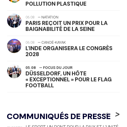
POLLUTION PLASTIQUE
06.08
— NATATION
PARIS REÇOIT UN PRIX POUR LA
BAIGNABILITÉ DE LA SEINE
06.08
— CANOË-KAYAK
L'INDE ORGANISERA LE CONGRÈS
2028
05.08
— FOCUS DU JOUR
DÜSSELDORF, UN HÔTE
« EXCEPTIONNEL » POUR LE FLAG
FOOTBALL
05.08
— LUGE
LE RÊVE DE VOIR LA LUGE ALPINE
<
>
COMMUNIQUÉS DE PRESSE
AUX JO « N'EST PAS FINI »