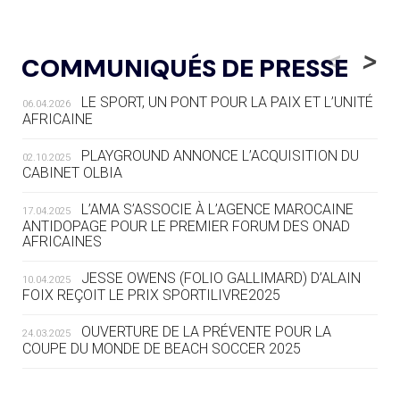
04.08
— FOCUS DU JOUR
LE COJOP A TROUVÉ SON VILLAGE
<
>
COMMUNIQUÉS DE PRESSE
OLYMPIQUE LYONNAIS
LE SPORT, UN PONT POUR LA PAIX ET L’UNITÉ
06.04.2026
04.08
— ALLEMAGNE
AFRICAINE
« L'ALLEMAGNE PEUT DÉMONTRER
COMMENT ORGANISER DES JO
PLAYGROUND ANNONCE L’ACQUISITION DU
02.10.2025
RESPONSABLES »
CABINET OLBIA
04.08
— ESCRIME
L’AMA S’ASSOCIE À L’AGENCE MAROCAINE
17.04.2025
LA FIE LANCE LES GRANDES
ANTIDOPAGE POUR LE PREMIER FORUM DES ONAD
AFRICAINES
MANŒUVRES EN VUE DES JO
JESSE OWENS (FOLIO GALLIMARD) D’ALAIN
10.04.2025
04.08
— DAKAR 2026
FOIX REÇOIT LE PRIX SPORTILIVRE2025
DES FRESQUES CÉLÈBRENT LES JOJ
OUVERTURE DE LA PRÉVENTE POUR LA
24.03.2025
COUPE DU MONDE DE BEACH SOCCER 2025
03.08
—
« PARIS 2024 M'A INSPIRÉ POUR
CRÉER UN PERSONNAGE »