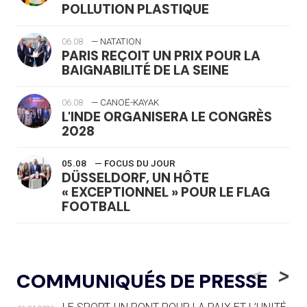
POLLUTION PLASTIQUE
06.08
— NATATION
PARIS REÇOIT UN PRIX POUR LA
BAIGNABILITÉ DE LA SEINE
06.08
— CANOË-KAYAK
L'INDE ORGANISERA LE CONGRÈS
2028
05.08
— FOCUS DU JOUR
DÜSSELDORF, UN HÔTE
« EXCEPTIONNEL » POUR LE FLAG
FOOTBALL
05.08
— LUGE
LE RÊVE DE VOIR LA LUGE ALPINE
<
>
COMMUNIQUÉS DE PRESSE
AUX JO « N'EST PAS FINI »