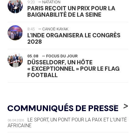
9:20
— NATATION
PARIS REÇOIT UN PRIX POUR LA
BAIGNABILITÉ DE LA SEINE
8:45
— CANOË-KAYAK
L'INDE ORGANISERA LE CONGRÈS
2028
05.08
— FOCUS DU JOUR
DÜSSELDORF, UN HÔTE
« EXCEPTIONNEL » POUR LE FLAG
FOOTBALL
05.08
— LUGE
LE RÊVE DE VOIR LA LUGE ALPINE
<
>
COMMUNIQUÉS DE PRESSE
AUX JO « N'EST PAS FINI »
LE SPORT, UN PONT POUR LA PAIX ET L’UNITÉ
06.04.2026
05.08
— TIR À L'ARC
AFRICAINE
DES MONDIAUX À BRISBANE SUR LA
ROUTE DES JO 2032