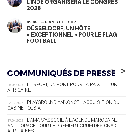
L'INDE ORGANISERA LE CONGRÈS
2028
05.08
— FOCUS DU JOUR
DÜSSELDORF, UN HÔTE
« EXCEPTIONNEL » POUR LE FLAG
FOOTBALL
05.08
— LUGE
LE RÊVE DE VOIR LA LUGE ALPINE
<
>
COMMUNIQUÉS DE PRESSE
AUX JO « N'EST PAS FINI »
LE SPORT, UN PONT POUR LA PAIX ET L’UNITÉ
06.04.2026
05.08
— TIR À L'ARC
AFRICAINE
DES MONDIAUX À BRISBANE SUR LA
ROUTE DES JO 2032
PLAYGROUND ANNONCE L’ACQUISITION DU
02.10.2025
CABINET OLBIA
05.08
— ALPES FRANÇAISES 2030
LE VILLAGE OLYMPIQUE DES ARAVIS
L’AMA S’ASSOCIE À L’AGENCE MAROCAINE
17.04.2025
SE DESSINE
ANTIDOPAGE POUR LE PREMIER FORUM DES ONAD
AFRICAINES