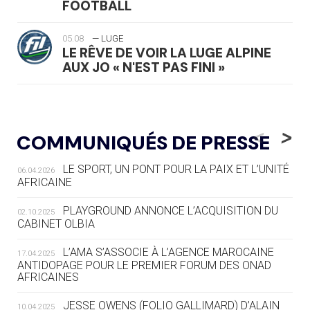
FOOTBALL
05.08
— LUGE
LE RÊVE DE VOIR LA LUGE ALPINE
AUX JO « N'EST PAS FINI »
05.08
— TIR À L'ARC
DES MONDIAUX À BRISBANE SUR LA
<
>
COMMUNIQUÉS DE PRESSE
ROUTE DES JO 2032
LE SPORT, UN PONT POUR LA PAIX ET L’UNITÉ
06.04.2026
05.08
— ALPES FRANÇAISES 2030
AFRICAINE
LE VILLAGE OLYMPIQUE DES ARAVIS
SE DESSINE
PLAYGROUND ANNONCE L’ACQUISITION DU
02.10.2025
CABINET OLBIA
04.08
— FOCUS DU JOUR
LE COJOP A TROUVÉ SON VILLAGE
L’AMA S’ASSOCIE À L’AGENCE MAROCAINE
17.04.2025
OLYMPIQUE LYONNAIS
ANTIDOPAGE POUR LE PREMIER FORUM DES ONAD
AFRICAINES
04.08
— ALLEMAGNE
JESSE OWENS (FOLIO GALLIMARD) D’ALAIN
10.04.2025