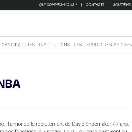
QUI SOMMES-NOUS ?
|
CONTACTS
|
SOUTIENS
CANDIDATURES
INSTITUTIONS
LES TERRITOIRES SE PRE
 NBA
e. Il annonce le recrutement de David Shoemaker, 47 ans,
ra ses fonctions le 7 janvier 2019. Le Canadien revient au