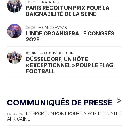
06.08
— NATATION
PARIS REÇOIT UN PRIX POUR LA
BAIGNABILITÉ DE LA SEINE
06.08
— CANOË-KAYAK
L'INDE ORGANISERA LE CONGRÈS
2028
05.08
— FOCUS DU JOUR
DÜSSELDORF, UN HÔTE
« EXCEPTIONNEL » POUR LE FLAG
FOOTBALL
05.08
— LUGE
LE RÊVE DE VOIR LA LUGE ALPINE
<
>
COMMUNIQUÉS DE PRESSE
AUX JO « N'EST PAS FINI »
LE SPORT, UN PONT POUR LA PAIX ET L’UNITÉ
06.04.2026
05.08
— TIR À L'ARC
AFRICAINE
DES MONDIAUX À BRISBANE SUR LA
ROUTE DES JO 2032