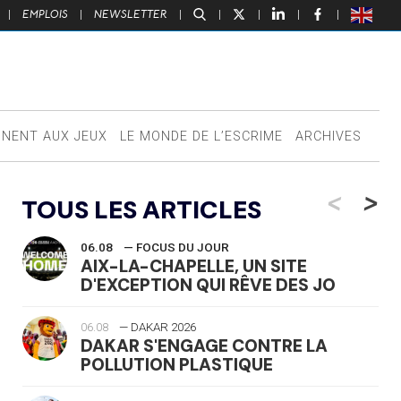
|
EMPLOIS
|
NEWSLETTER
|
|
|
|
|
NNENT AUX JEUX
LE MONDE DE L’ESCRIME
ARCHIVES
<
>
TOUS LES ARTICLES
06.08
— FOCUS DU JOUR
AIX-LA-CHAPELLE, UN SITE
D'EXCEPTION QUI RÊVE DES JO
06.08
— DAKAR 2026
DAKAR S'ENGAGE CONTRE LA
POLLUTION PLASTIQUE