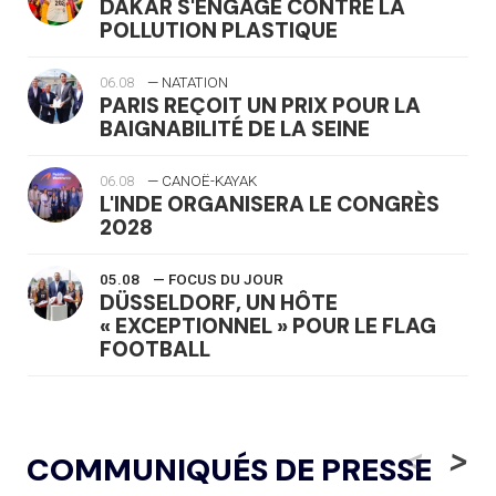
DAKAR S'ENGAGE CONTRE LA
POLLUTION PLASTIQUE
06.08
— NATATION
PARIS REÇOIT UN PRIX POUR LA
BAIGNABILITÉ DE LA SEINE
06.08
— CANOË-KAYAK
L'INDE ORGANISERA LE CONGRÈS
2028
05.08
— FOCUS DU JOUR
DÜSSELDORF, UN HÔTE
« EXCEPTIONNEL » POUR LE FLAG
FOOTBALL
05.08
— LUGE
LE RÊVE DE VOIR LA LUGE ALPINE
<
>
COMMUNIQUÉS DE PRESSE
AUX JO « N'EST PAS FINI »