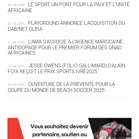
LE SPORT, UN PONT POUR LA PAIX ET L’UNITÉ
06.04.2026
05.08
— TIR À L'ARC
AFRICAINE
DES MONDIAUX À BRISBANE SUR LA
ROUTE DES JO 2032
PLAYGROUND ANNONCE L’ACQUISITION DU
02.10.2025
CABINET OLBIA
05.08
— ALPES FRANÇAISES 2030
LE VILLAGE OLYMPIQUE DES ARAVIS
L’AMA S’ASSOCIE À L’AGENCE MAROCAINE
17.04.2025
SE DESSINE
ANTIDOPAGE POUR LE PREMIER FORUM DES ONAD
AFRICAINES
04.08
— FOCUS DU JOUR
JESSE OWENS (FOLIO GALLIMARD) D’ALAIN
10.04.2025
LE COJOP A TROUVÉ SON VILLAGE
FOIX REÇOIT LE PRIX SPORTILIVRE2025
OLYMPIQUE LYONNAIS
OUVERTURE DE LA PRÉVENTE POUR LA
24.03.2025
COUPE DU MONDE DE BEACH SOCCER 2025
04.08
— ALLEMAGNE
« L'ALLEMAGNE PEUT DÉMONTRER
COMMENT ORGANISER DES JO
RESPONSABLES »
L’AMA FÉLICITE RICHARD POUND ET VALÉRIE
24.03.2025
FOURNEYRON, RÉCOMPENSÉS DE L’ORDRE OLYMPIQUE
L’AMA RECHERCHE DES HÔTES POUR LES
13.03.2025
04.08
— ESCRIME
RÉUNIONS DU CONSEIL DE FONDATION ET DU COMITÉ
LA FIE LANCE LES GRANDES
EXÉCUTIF