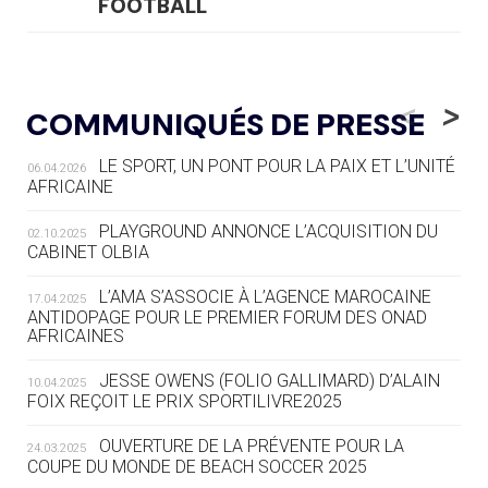
FOOTBALL
05.08
— LUGE
LE RÊVE DE VOIR LA LUGE ALPINE
<
>
COMMUNIQUÉS DE PRESSE
AUX JO « N'EST PAS FINI »
LE SPORT, UN PONT POUR LA PAIX ET L’UNITÉ
06.04.2026
05.08
— TIR À L'ARC
AFRICAINE
DES MONDIAUX À BRISBANE SUR LA
ROUTE DES JO 2032
PLAYGROUND ANNONCE L’ACQUISITION DU
02.10.2025
CABINET OLBIA
05.08
— ALPES FRANÇAISES 2030
LE VILLAGE OLYMPIQUE DES ARAVIS
L’AMA S’ASSOCIE À L’AGENCE MAROCAINE
17.04.2025
SE DESSINE
ANTIDOPAGE POUR LE PREMIER FORUM DES ONAD
AFRICAINES
04.08
— FOCUS DU JOUR
JESSE OWENS (FOLIO GALLIMARD) D’ALAIN
10.04.2025
LE COJOP A TROUVÉ SON VILLAGE
FOIX REÇOIT LE PRIX SPORTILIVRE2025
OLYMPIQUE LYONNAIS
OUVERTURE DE LA PRÉVENTE POUR LA
24.03.2025
COUPE DU MONDE DE BEACH SOCCER 2025
04.08
— ALLEMAGNE
« L'ALLEMAGNE PEUT DÉMONTRER