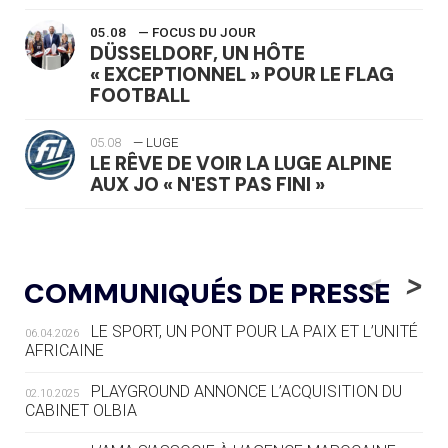
05.08
— FOCUS DU JOUR
DÜSSELDORF, UN HÔTE
« EXCEPTIONNEL » POUR LE FLAG
FOOTBALL
05.08
— LUGE
LE RÊVE DE VOIR LA LUGE ALPINE
AUX JO « N'EST PAS FINI »
05.08
— TIR À L'ARC
DES MONDIAUX À BRISBANE SUR LA
<
>
COMMUNIQUÉS DE PRESSE
ROUTE DES JO 2032
LE SPORT, UN PONT POUR LA PAIX ET L’UNITÉ
06.04.2026
05.08
— ALPES FRANÇAISES 2030
AFRICAINE
LE VILLAGE OLYMPIQUE DES ARAVIS
SE DESSINE
PLAYGROUND ANNONCE L’ACQUISITION DU
02.10.2025
CABINET OLBIA
04.08
— FOCUS DU JOUR