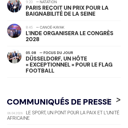
9:20
— NATATION
PARIS REÇOIT UN PRIX POUR LA
BAIGNABILITÉ DE LA SEINE
8:45
— CANOË-KAYAK
L'INDE ORGANISERA LE CONGRÈS
2028
05.08
— FOCUS DU JOUR
DÜSSELDORF, UN HÔTE
« EXCEPTIONNEL » POUR LE FLAG
FOOTBALL
05.08
— LUGE
LE RÊVE DE VOIR LA LUGE ALPINE
<
>
COMMUNIQUÉS DE PRESSE
AUX JO « N'EST PAS FINI »
LE SPORT, UN PONT POUR LA PAIX ET L’UNITÉ
06.04.2026
05.08
— TIR À L'ARC
AFRICAINE
DES MONDIAUX À BRISBANE SUR LA
ROUTE DES JO 2032