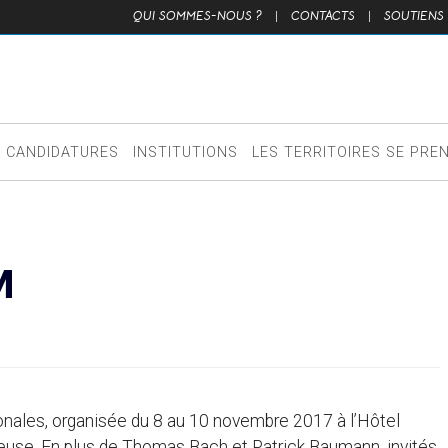
QUI SOMMES-NOUS ?
|
CONTACTS
|
SOUTIENS
CANDIDATURES
INSTITUTIONS
LES TERRITOIRES SE PRE
M
onales, organisée du 8 au 10 novembre 2017 à l’Hôtel
euse. En plus de Thomas Bach et Patrick Baumann, invités