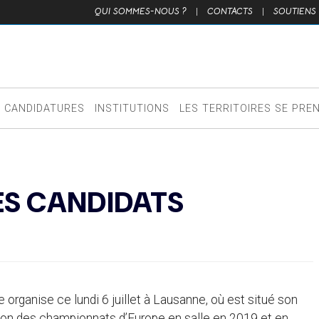
QUI SOMMES-NOUS ?
|
CONTACTS
|
SOUTIENS
CANDIDATURES
INSTITUTIONS
LES TERRITOIRES SE PRE
ES CANDIDATS
 organise ce lundi 6 juillet à Lausanne, où est situé son
ation des championnats d’Europe en salle en 2019 et en