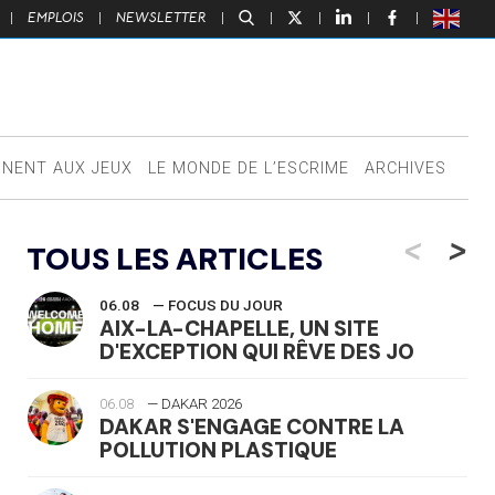
|
EMPLOIS
|
NEWSLETTER
|
|
|
|
|
NNENT AUX JEUX
LE MONDE DE L’ESCRIME
ARCHIVES
<
>
TOUS LES ARTICLES
06.08
— FOCUS DU JOUR
AIX-LA-CHAPELLE, UN SITE
D'EXCEPTION QUI RÊVE DES JO
06.08
— DAKAR 2026
DAKAR S'ENGAGE CONTRE LA
POLLUTION PLASTIQUE