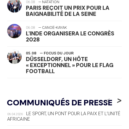
06.08
— NATATION
PARIS REÇOIT UN PRIX POUR LA
BAIGNABILITÉ DE LA SEINE
06.08
— CANOË-KAYAK
L'INDE ORGANISERA LE CONGRÈS
2028
05.08
— FOCUS DU JOUR
DÜSSELDORF, UN HÔTE
« EXCEPTIONNEL » POUR LE FLAG
FOOTBALL
05.08
— LUGE
LE RÊVE DE VOIR LA LUGE ALPINE
<
>
COMMUNIQUÉS DE PRESSE
AUX JO « N'EST PAS FINI »
LE SPORT, UN PONT POUR LA PAIX ET L’UNITÉ
06.04.2026
05.08
— TIR À L'ARC
AFRICAINE
DES MONDIAUX À BRISBANE SUR LA
ROUTE DES JO 2032