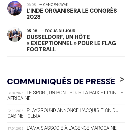
06.08
— CANOË-KAYAK
L'INDE ORGANISERA LE CONGRÈS
2028
05.08
— FOCUS DU JOUR
DÜSSELDORF, UN HÔTE
« EXCEPTIONNEL » POUR LE FLAG
FOOTBALL
05.08
— LUGE
LE RÊVE DE VOIR LA LUGE ALPINE
<
>
COMMUNIQUÉS DE PRESSE
AUX JO « N'EST PAS FINI »
LE SPORT, UN PONT POUR LA PAIX ET L’UNITÉ
06.04.2026
05.08
— TIR À L'ARC
AFRICAINE
DES MONDIAUX À BRISBANE SUR LA
ROUTE DES JO 2032
PLAYGROUND ANNONCE L’ACQUISITION DU
02.10.2025
CABINET OLBIA
05.08
— ALPES FRANÇAISES 2030
LE VILLAGE OLYMPIQUE DES ARAVIS
L’AMA S’ASSOCIE À L’AGENCE MAROCAINE
17.04.2025