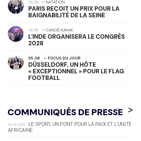
06.08
— NATATION
PARIS REÇOIT UN PRIX POUR LA
BAIGNABILITÉ DE LA SEINE
06.08
— CANOË-KAYAK
L'INDE ORGANISERA LE CONGRÈS
2028
05.08
— FOCUS DU JOUR
DÜSSELDORF, UN HÔTE
« EXCEPTIONNEL » POUR LE FLAG
FOOTBALL
05.08
— LUGE
LE RÊVE DE VOIR LA LUGE ALPINE
<
>
COMMUNIQUÉS DE PRESSE
AUX JO « N'EST PAS FINI »
LE SPORT, UN PONT POUR LA PAIX ET L’UNITÉ
06.04.2026
05.08
— TIR À L'ARC
AFRICAINE
DES MONDIAUX À BRISBANE SUR LA
ROUTE DES JO 2032