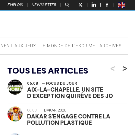
|
EMPLOIS
|
NEWSLETTER
|
|
|
|
|
NNENT AUX JEUX
LE MONDE DE L’ESCRIME
ARCHIVES
<
>
TOUS LES ARTICLES
06.08
— FOCUS DU JOUR
AIX-LA-CHAPELLE, UN SITE
D'EXCEPTION QUI RÊVE DES JO
06.08
— DAKAR 2026
DAKAR S'ENGAGE CONTRE LA
POLLUTION PLASTIQUE