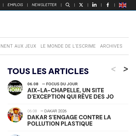
|
EMPLOIS
|
NEWSLETTER
|
|
|
|
|
NNENT AUX JEUX
LE MONDE DE L’ESCRIME
ARCHIVES
<
>
TOUS LES ARTICLES
06.08
— FOCUS DU JOUR
AIX-LA-CHAPELLE, UN SITE
D'EXCEPTION QUI RÊVE DES JO
06.08
— DAKAR 2026
DAKAR S'ENGAGE CONTRE LA
POLLUTION PLASTIQUE