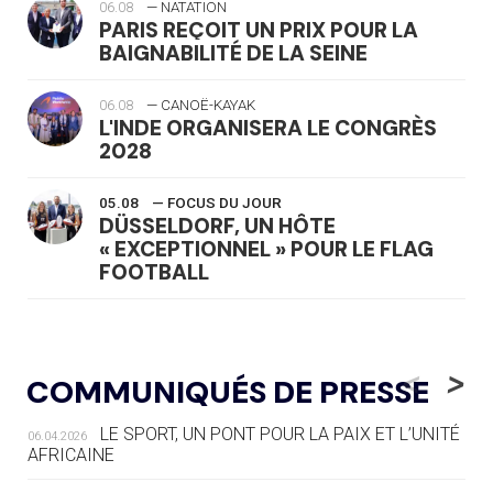
06.08
— NATATION
PARIS REÇOIT UN PRIX POUR LA
BAIGNABILITÉ DE LA SEINE
06.08
— CANOË-KAYAK
L'INDE ORGANISERA LE CONGRÈS
2028
05.08
— FOCUS DU JOUR
DÜSSELDORF, UN HÔTE
« EXCEPTIONNEL » POUR LE FLAG
FOOTBALL
05.08
— LUGE
LE RÊVE DE VOIR LA LUGE ALPINE
<
>
COMMUNIQUÉS DE PRESSE
AUX JO « N'EST PAS FINI »
LE SPORT, UN PONT POUR LA PAIX ET L’UNITÉ
06.04.2026
05.08
— TIR À L'ARC
AFRICAINE
DES MONDIAUX À BRISBANE SUR LA
ROUTE DES JO 2032