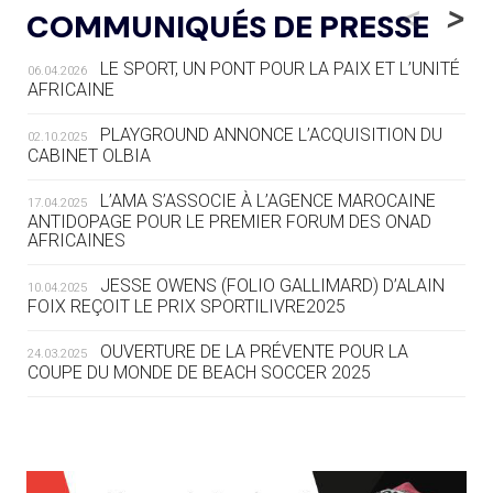
LE RÊVE DE VOIR LA LUGE ALPINE
<
>
COMMUNIQUÉS DE PRESSE
AUX JO « N'EST PAS FINI »
LE SPORT, UN PONT POUR LA PAIX ET L’UNITÉ
06.04.2026
05.08
— TIR À L'ARC
AFRICAINE
DES MONDIAUX À BRISBANE SUR LA
ROUTE DES JO 2032
PLAYGROUND ANNONCE L’ACQUISITION DU
02.10.2025
CABINET OLBIA
05.08
— ALPES FRANÇAISES 2030
LE VILLAGE OLYMPIQUE DES ARAVIS
L’AMA S’ASSOCIE À L’AGENCE MAROCAINE
17.04.2025
SE DESSINE
ANTIDOPAGE POUR LE PREMIER FORUM DES ONAD
AFRICAINES
04.08
— FOCUS DU JOUR
JESSE OWENS (FOLIO GALLIMARD) D’ALAIN
10.04.2025
LE COJOP A TROUVÉ SON VILLAGE
FOIX REÇOIT LE PRIX SPORTILIVRE2025
OLYMPIQUE LYONNAIS
OUVERTURE DE LA PRÉVENTE POUR LA
24.03.2025
COUPE DU MONDE DE BEACH SOCCER 2025
04.08
— ALLEMAGNE
« L'ALLEMAGNE PEUT DÉMONTRER
COMMENT ORGANISER DES JO
RESPONSABLES »
L’AMA FÉLICITE RICHARD POUND ET VALÉRIE
24.03.2025
FOURNEYRON, RÉCOMPENSÉS DE L’ORDRE OLYMPIQUE