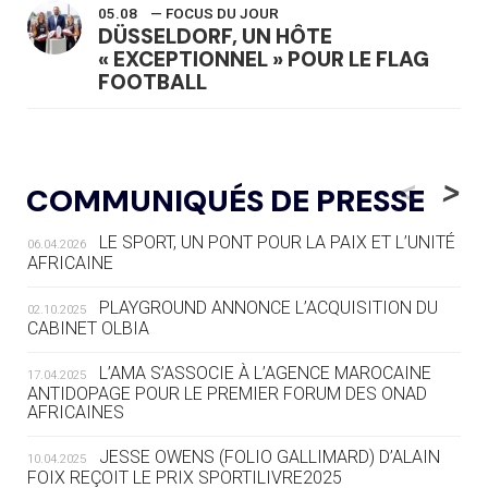
05.08
— FOCUS DU JOUR
DÜSSELDORF, UN HÔTE
« EXCEPTIONNEL » POUR LE FLAG
FOOTBALL
05.08
— LUGE
LE RÊVE DE VOIR LA LUGE ALPINE
<
>
COMMUNIQUÉS DE PRESSE
AUX JO « N'EST PAS FINI »
LE SPORT, UN PONT POUR LA PAIX ET L’UNITÉ
06.04.2026
05.08
— TIR À L'ARC
AFRICAINE
DES MONDIAUX À BRISBANE SUR LA
ROUTE DES JO 2032
PLAYGROUND ANNONCE L’ACQUISITION DU
02.10.2025
CABINET OLBIA
05.08
— ALPES FRANÇAISES 2030
LE VILLAGE OLYMPIQUE DES ARAVIS
L’AMA S’ASSOCIE À L’AGENCE MAROCAINE
17.04.2025
SE DESSINE
ANTIDOPAGE POUR LE PREMIER FORUM DES ONAD
AFRICAINES
04.08
— FOCUS DU JOUR
JESSE OWENS (FOLIO GALLIMARD) D’ALAIN
10.04.2025
LE COJOP A TROUVÉ SON VILLAGE
FOIX REÇOIT LE PRIX SPORTILIVRE2025