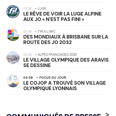
05.08
— LUGE
LE RÊVE DE VOIR LA LUGE ALPINE
AUX JO « N'EST PAS FINI »
05.08
— TIR À L'ARC
DES MONDIAUX À BRISBANE SUR LA
ROUTE DES JO 2032
05.08
— ALPES FRANÇAISES 2030
LE VILLAGE OLYMPIQUE DES ARAVIS
SE DESSINE
04.08
— FOCUS DU JOUR
LE COJOP A TROUVÉ SON VILLAGE
OLYMPIQUE LYONNAIS
04.08
— ALLEMAGNE
« L'ALLEMAGNE PEUT DÉMONTRER
<
>