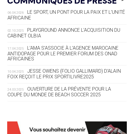
COMMUNIQUÉS DE PRESSE
COMMENT ORGANISER DES JO
RESPONSABLES »
LE SPORT, UN PONT POUR LA PAIX ET L’UNITÉ
06.04.2026
AFRICAINE
04.08
— ESCRIME
LA FIE LANCE LES GRANDES
PLAYGROUND ANNONCE L’ACQUISITION DU
02.10.2025
MANŒUVRES EN VUE DES JO
CABINET OLBIA
04.08
— DAKAR 2026
L’AMA S’ASSOCIE À L’AGENCE MAROCAINE
17.04.2025
DES FRESQUES CÉLÈBRENT LES JOJ
ANTIDOPAGE POUR LE PREMIER FORUM DES ONAD
AFRICAINES
03.08
—
JESSE OWENS (FOLIO GALLIMARD) D’ALAIN
10.04.2025
« PARIS 2024 M'A INSPIRÉ POUR
FOIX REÇOIT LE PRIX SPORTILIVRE2025
CRÉER UN PERSONNAGE »
OUVERTURE DE LA PRÉVENTE POUR LA
24.03.2025
COUPE DU MONDE DE BEACH SOCCER 2025
03.08
— CROATIE
JOSIP VARVODIC ÉLU PRÉSIDENT
DU CNO
L’AMA FÉLICITE RICHARD POUND ET VALÉRIE
24.03.2025
FOURNEYRON, RÉCOMPENSÉS DE L’ORDRE OLYMPIQUE
03.08
— DAKAR 2026
L’AMA RECHERCHE DES HÔTES POUR LES
13.03.2025
ON CONNAÎT LA PREMIÈRE