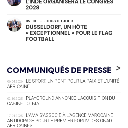
L'INDE ORGANISERA LE CONGRÈS
2028
05.08
— FOCUS DU JOUR
DÜSSELDORF, UN HÔTE
« EXCEPTIONNEL » POUR LE FLAG
FOOTBALL
05.08
— LUGE
LE RÊVE DE VOIR LA LUGE ALPINE
<
>
COMMUNIQUÉS DE PRESSE
AUX JO « N'EST PAS FINI »
LE SPORT, UN PONT POUR LA PAIX ET L’UNITÉ
06.04.2026
05.08
— TIR À L'ARC
AFRICAINE
DES MONDIAUX À BRISBANE SUR LA
ROUTE DES JO 2032
PLAYGROUND ANNONCE L’ACQUISITION DU
02.10.2025
CABINET OLBIA
05.08
— ALPES FRANÇAISES 2030
LE VILLAGE OLYMPIQUE DES ARAVIS
L’AMA S’ASSOCIE À L’AGENCE MAROCAINE
17.04.2025
SE DESSINE
ANTIDOPAGE POUR LE PREMIER FORUM DES ONAD
AFRICAINES