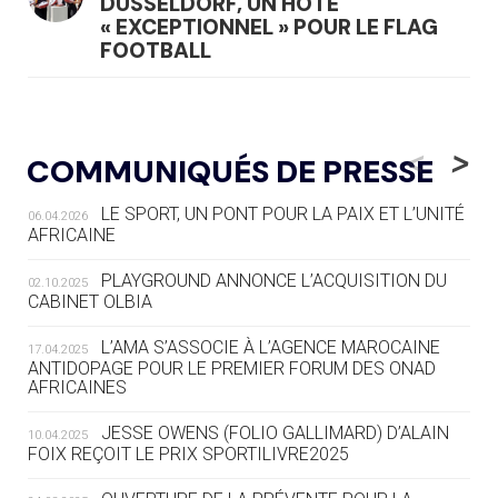
DÜSSELDORF, UN HÔTE
« EXCEPTIONNEL » POUR LE FLAG
FOOTBALL
05.08
— LUGE
LE RÊVE DE VOIR LA LUGE ALPINE
<
>
COMMUNIQUÉS DE PRESSE
AUX JO « N'EST PAS FINI »
LE SPORT, UN PONT POUR LA PAIX ET L’UNITÉ
06.04.2026
05.08
— TIR À L'ARC
AFRICAINE
DES MONDIAUX À BRISBANE SUR LA
ROUTE DES JO 2032
PLAYGROUND ANNONCE L’ACQUISITION DU
02.10.2025
CABINET OLBIA
05.08
— ALPES FRANÇAISES 2030
LE VILLAGE OLYMPIQUE DES ARAVIS
L’AMA S’ASSOCIE À L’AGENCE MAROCAINE
17.04.2025
SE DESSINE
ANTIDOPAGE POUR LE PREMIER FORUM DES ONAD
AFRICAINES
04.08
— FOCUS DU JOUR
JESSE OWENS (FOLIO GALLIMARD) D’ALAIN
10.04.2025
LE COJOP A TROUVÉ SON VILLAGE
FOIX REÇOIT LE PRIX SPORTILIVRE2025
OLYMPIQUE LYONNAIS