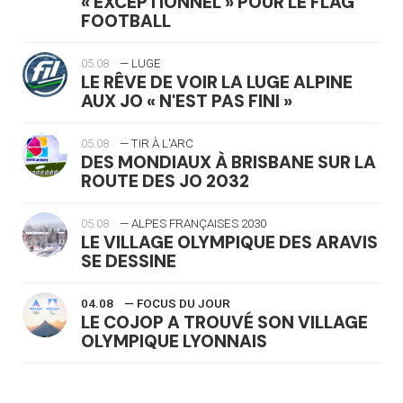
« EXCEPTIONNEL » POUR LE FLAG
FOOTBALL
05.08
— LUGE
LE RÊVE DE VOIR LA LUGE ALPINE
AUX JO « N'EST PAS FINI »
05.08
— TIR À L'ARC
DES MONDIAUX À BRISBANE SUR LA
ROUTE DES JO 2032
05.08
— ALPES FRANÇAISES 2030
LE VILLAGE OLYMPIQUE DES ARAVIS
SE DESSINE
04.08
— FOCUS DU JOUR
LE COJOP A TROUVÉ SON VILLAGE
OLYMPIQUE LYONNAIS
04.08
— ALLEMAGNE