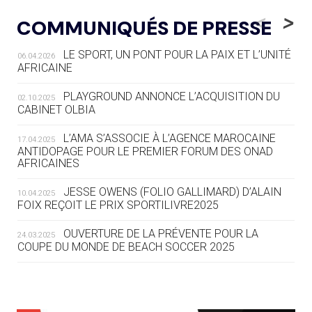
« L'ALLEMAGNE PEUT DÉMONTRER
<
>
COMMUNIQUÉS DE PRESSE
COMMENT ORGANISER DES JO
RESPONSABLES »
LE SPORT, UN PONT POUR LA PAIX ET L’UNITÉ
06.04.2026
AFRICAINE
04.08
— ESCRIME
LA FIE LANCE LES GRANDES
PLAYGROUND ANNONCE L’ACQUISITION DU
02.10.2025
MANŒUVRES EN VUE DES JO
CABINET OLBIA
04.08
— DAKAR 2026
L’AMA S’ASSOCIE À L’AGENCE MAROCAINE
17.04.2025
DES FRESQUES CÉLÈBRENT LES JOJ
ANTIDOPAGE POUR LE PREMIER FORUM DES ONAD
AFRICAINES
03.08
—
JESSE OWENS (FOLIO GALLIMARD) D’ALAIN
10.04.2025
« PARIS 2024 M'A INSPIRÉ POUR
FOIX REÇOIT LE PRIX SPORTILIVRE2025
CRÉER UN PERSONNAGE »
OUVERTURE DE LA PRÉVENTE POUR LA
24.03.2025
COUPE DU MONDE DE BEACH SOCCER 2025
03.08
— CROATIE
JOSIP VARVODIC ÉLU PRÉSIDENT
DU CNO
L’AMA FÉLICITE RICHARD POUND ET VALÉRIE
24.03.2025
FOURNEYRON, RÉCOMPENSÉS DE L’ORDRE OLYMPIQUE