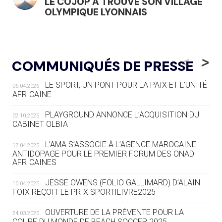
LE COJOP A TROUVÉ SON VILLAGE
OLYMPIQUE LYONNAIS
04.08
— ALLEMAGNE
« L'ALLEMAGNE PEUT DÉMONTRER
<
>
COMMUNIQUÉS DE PRESSE
COMMENT ORGANISER DES JO
RESPONSABLES »
LE SPORT, UN PONT POUR LA PAIX ET L’UNITÉ
06.04.2026
AFRICAINE
04.08
— ESCRIME
LA FIE LANCE LES GRANDES
PLAYGROUND ANNONCE L’ACQUISITION DU
02.10.2025
MANŒUVRES EN VUE DES JO
CABINET OLBIA
04.08
— DAKAR 2026
L’AMA S’ASSOCIE À L’AGENCE MAROCAINE
17.04.2025
DES FRESQUES CÉLÈBRENT LES JOJ
ANTIDOPAGE POUR LE PREMIER FORUM DES ONAD
AFRICAINES
03.08
—
JESSE OWENS (FOLIO GALLIMARD) D’ALAIN
10.04.2025
« PARIS 2024 M'A INSPIRÉ POUR
FOIX REÇOIT LE PRIX SPORTILIVRE2025
CRÉER UN PERSONNAGE »
OUVERTURE DE LA PRÉVENTE POUR LA
24.03.2025
COUPE DU MONDE DE BEACH SOCCER 2025
03.08
— CROATIE