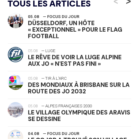
<
>
TOUS LES ARTICLES
05.08
— FOCUS DU JOUR
DÜSSELDORF, UN HÔTE
« EXCEPTIONNEL » POUR LE FLAG
FOOTBALL
05.08
— LUGE
LE RÊVE DE VOIR LA LUGE ALPINE
AUX JO « N'EST PAS FINI »
05.08
— TIR À L'ARC
DES MONDIAUX À BRISBANE SUR LA
ROUTE DES JO 2032
05.08
— ALPES FRANÇAISES 2030
LE VILLAGE OLYMPIQUE DES ARAVIS
SE DESSINE
04.08
— FOCUS DU JOUR