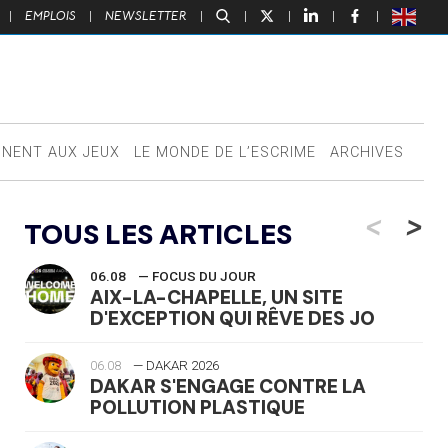
|
EMPLOIS
|
NEWSLETTER
|
|
|
|
|
NNENT AUX JEUX
LE MONDE DE L’ESCRIME
ARCHIVES
<
>
TOUS LES ARTICLES
06.08
— FOCUS DU JOUR
AIX-LA-CHAPELLE, UN SITE
D'EXCEPTION QUI RÊVE DES JO
06.08
— DAKAR 2026
DAKAR S'ENGAGE CONTRE LA
POLLUTION PLASTIQUE