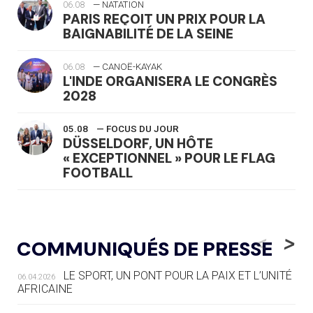
06.08
— NATATION
PARIS REÇOIT UN PRIX POUR LA
BAIGNABILITÉ DE LA SEINE
06.08
— CANOË-KAYAK
L'INDE ORGANISERA LE CONGRÈS
2028
05.08
— FOCUS DU JOUR
DÜSSELDORF, UN HÔTE
« EXCEPTIONNEL » POUR LE FLAG
FOOTBALL
05.08
— LUGE
LE RÊVE DE VOIR LA LUGE ALPINE
<
>
COMMUNIQUÉS DE PRESSE
AUX JO « N'EST PAS FINI »
LE SPORT, UN PONT POUR LA PAIX ET L’UNITÉ
06.04.2026
05.08
— TIR À L'ARC
AFRICAINE
DES MONDIAUX À BRISBANE SUR LA
ROUTE DES JO 2032