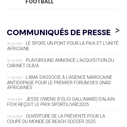
FOOTBALL
05.08
— LUGE
LE RÊVE DE VOIR LA LUGE ALPINE
<
>
COMMUNIQUÉS DE PRESSE
AUX JO « N'EST PAS FINI »
LE SPORT, UN PONT POUR LA PAIX ET L’UNITÉ
06.04.2026
05.08
— TIR À L'ARC
AFRICAINE
DES MONDIAUX À BRISBANE SUR LA
ROUTE DES JO 2032
PLAYGROUND ANNONCE L’ACQUISITION DU
02.10.2025
CABINET OLBIA
05.08
— ALPES FRANÇAISES 2030
LE VILLAGE OLYMPIQUE DES ARAVIS
L’AMA S’ASSOCIE À L’AGENCE MAROCAINE
17.04.2025
SE DESSINE
ANTIDOPAGE POUR LE PREMIER FORUM DES ONAD
AFRICAINES
04.08
— FOCUS DU JOUR
JESSE OWENS (FOLIO GALLIMARD) D’ALAIN
10.04.2025
LE COJOP A TROUVÉ SON VILLAGE
FOIX REÇOIT LE PRIX SPORTILIVRE2025
OLYMPIQUE LYONNAIS
OUVERTURE DE LA PRÉVENTE POUR LA
24.03.2025
COUPE DU MONDE DE BEACH SOCCER 2025
04.08
— ALLEMAGNE
« L'ALLEMAGNE PEUT DÉMONTRER