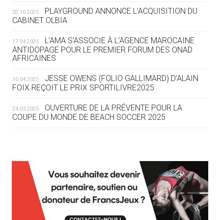
ROUTE DES JO 2032
PLAYGROUND ANNONCE L’ACQUISITION DU
02.10.2025
CABINET OLBIA
05.08
— ALPES FRANÇAISES 2030
LE VILLAGE OLYMPIQUE DES ARAVIS
L’AMA S’ASSOCIE À L’AGENCE MAROCAINE
17.04.2025
SE DESSINE
ANTIDOPAGE POUR LE PREMIER FORUM DES ONAD
AFRICAINES
04.08
— FOCUS DU JOUR
JESSE OWENS (FOLIO GALLIMARD) D’ALAIN
10.04.2025
LE COJOP A TROUVÉ SON VILLAGE
FOIX REÇOIT LE PRIX SPORTILIVRE2025
OLYMPIQUE LYONNAIS
OUVERTURE DE LA PRÉVENTE POUR LA
24.03.2025
COUPE DU MONDE DE BEACH SOCCER 2025
04.08
— ALLEMAGNE
« L'ALLEMAGNE PEUT DÉMONTRER
COMMENT ORGANISER DES JO
RESPONSABLES »
L’AMA FÉLICITE RICHARD POUND ET VALÉRIE
24.03.2025
FOURNEYRON, RÉCOMPENSÉS DE L’ORDRE OLYMPIQUE
L’AMA RECHERCHE DES HÔTES POUR LES
13.03.2025
04.08
— ESCRIME
RÉUNIONS DU CONSEIL DE FONDATION ET DU COMITÉ
LA FIE LANCE LES GRANDES
EXÉCUTIF
MANŒUVRES EN VUE DES JO
APPEL À CANDIDATURES DE L’AMA POUR LES
12.03.2025