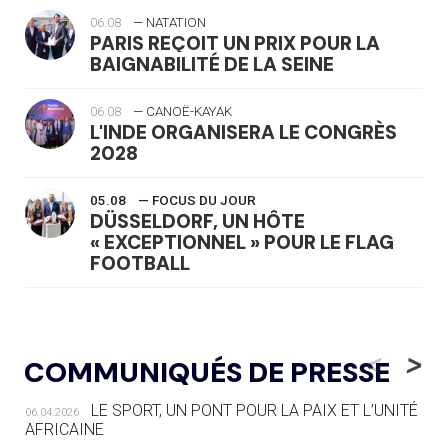
06.08
— NATATION
PARIS REÇOIT UN PRIX POUR LA
BAIGNABILITÉ DE LA SEINE
06.08
— CANOË-KAYAK
L'INDE ORGANISERA LE CONGRÈS
2028
05.08
— FOCUS DU JOUR
DÜSSELDORF, UN HÔTE
« EXCEPTIONNEL » POUR LE FLAG
FOOTBALL
05.08
— LUGE
LE RÊVE DE VOIR LA LUGE ALPINE
<
>
COMMUNIQUÉS DE PRESSE
AUX JO « N'EST PAS FINI »
LE SPORT, UN PONT POUR LA PAIX ET L’UNITÉ
06.04.2026
05.08
— TIR À L'ARC
AFRICAINE
DES MONDIAUX À BRISBANE SUR LA