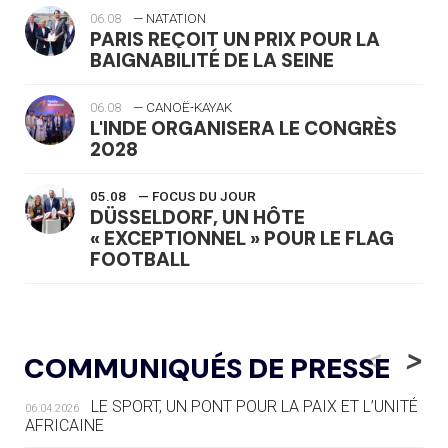
06.08
— NATATION
PARIS REÇOIT UN PRIX POUR LA
BAIGNABILITÉ DE LA SEINE
06.08
— CANOË-KAYAK
L'INDE ORGANISERA LE CONGRÈS
2028
05.08
— FOCUS DU JOUR
DÜSSELDORF, UN HÔTE
« EXCEPTIONNEL » POUR LE FLAG
FOOTBALL
05.08
— LUGE
LE RÊVE DE VOIR LA LUGE ALPINE
<
>
COMMUNIQUÉS DE PRESSE
AUX JO « N'EST PAS FINI »
LE SPORT, UN PONT POUR LA PAIX ET L’UNITÉ
06.04.2026
05.08
— TIR À L'ARC
AFRICAINE
DES MONDIAUX À BRISBANE SUR LA