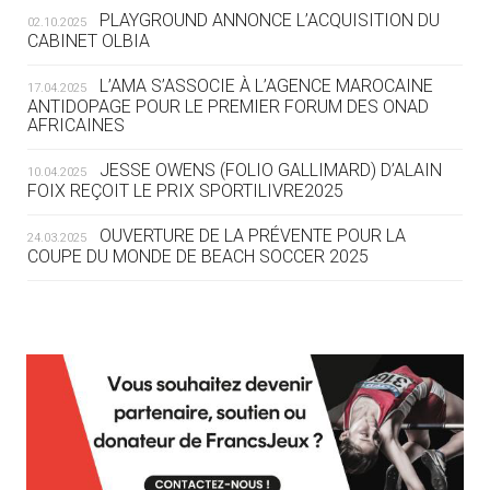
ROUTE DES JO 2032
PLAYGROUND ANNONCE L’ACQUISITION DU
02.10.2025
CABINET OLBIA
05.08
— ALPES FRANÇAISES 2030
LE VILLAGE OLYMPIQUE DES ARAVIS
L’AMA S’ASSOCIE À L’AGENCE MAROCAINE
17.04.2025
SE DESSINE
ANTIDOPAGE POUR LE PREMIER FORUM DES ONAD
AFRICAINES
04.08
— FOCUS DU JOUR
JESSE OWENS (FOLIO GALLIMARD) D’ALAIN
10.04.2025
LE COJOP A TROUVÉ SON VILLAGE
FOIX REÇOIT LE PRIX SPORTILIVRE2025
OLYMPIQUE LYONNAIS
OUVERTURE DE LA PRÉVENTE POUR LA
24.03.2025
COUPE DU MONDE DE BEACH SOCCER 2025
04.08
— ALLEMAGNE
« L'ALLEMAGNE PEUT DÉMONTRER
COMMENT ORGANISER DES JO
RESPONSABLES »
L’AMA FÉLICITE RICHARD POUND ET VALÉRIE
24.03.2025
FOURNEYRON, RÉCOMPENSÉS DE L’ORDRE OLYMPIQUE
L’AMA RECHERCHE DES HÔTES POUR LES
13.03.2025
04.08
— ESCRIME
RÉUNIONS DU CONSEIL DE FONDATION ET DU COMITÉ
LA FIE LANCE LES GRANDES
EXÉCUTIF
MANŒUVRES EN VUE DES JO
APPEL À CANDIDATURES DE L’AMA POUR LES
12.03.2025