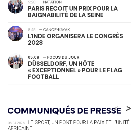
9:20
— NATATION
PARIS REÇOIT UN PRIX POUR LA
BAIGNABILITÉ DE LA SEINE
8:45
— CANOË-KAYAK
L'INDE ORGANISERA LE CONGRÈS
2028
05.08
— FOCUS DU JOUR
DÜSSELDORF, UN HÔTE
« EXCEPTIONNEL » POUR LE FLAG
FOOTBALL
05.08
— LUGE
LE RÊVE DE VOIR LA LUGE ALPINE
<
>
COMMUNIQUÉS DE PRESSE
AUX JO « N'EST PAS FINI »
LE SPORT, UN PONT POUR LA PAIX ET L’UNITÉ
06.04.2026
05.08
— TIR À L'ARC
AFRICAINE
DES MONDIAUX À BRISBANE SUR LA
ROUTE DES JO 2032