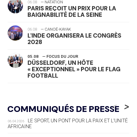
06.08
— NATATION
PARIS REÇOIT UN PRIX POUR LA
BAIGNABILITÉ DE LA SEINE
06.08
— CANOË-KAYAK
L'INDE ORGANISERA LE CONGRÈS
2028
05.08
— FOCUS DU JOUR
DÜSSELDORF, UN HÔTE
« EXCEPTIONNEL » POUR LE FLAG
FOOTBALL
05.08
— LUGE
LE RÊVE DE VOIR LA LUGE ALPINE
<
>
COMMUNIQUÉS DE PRESSE
AUX JO « N'EST PAS FINI »
LE SPORT, UN PONT POUR LA PAIX ET L’UNITÉ
06.04.2026
05.08
— TIR À L'ARC
AFRICAINE
DES MONDIAUX À BRISBANE SUR LA
ROUTE DES JO 2032