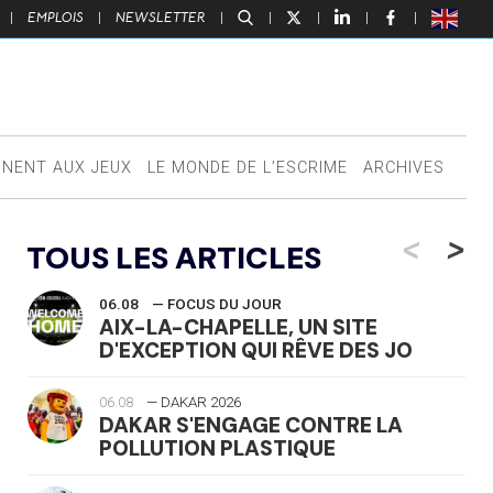
|
EMPLOIS
|
NEWSLETTER
|
|
|
|
|
NNENT AUX JEUX
LE MONDE DE L’ESCRIME
ARCHIVES
<
>
TOUS LES ARTICLES
06.08
— FOCUS DU JOUR
AIX-LA-CHAPELLE, UN SITE
D'EXCEPTION QUI RÊVE DES JO
06.08
— DAKAR 2026
DAKAR S'ENGAGE CONTRE LA
POLLUTION PLASTIQUE