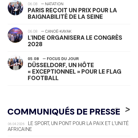
06.08
— NATATION
PARIS REÇOIT UN PRIX POUR LA
BAIGNABILITÉ DE LA SEINE
06.08
— CANOË-KAYAK
L'INDE ORGANISERA LE CONGRÈS
2028
05.08
— FOCUS DU JOUR
DÜSSELDORF, UN HÔTE
« EXCEPTIONNEL » POUR LE FLAG
FOOTBALL
05.08
— LUGE
LE RÊVE DE VOIR LA LUGE ALPINE
<
>
COMMUNIQUÉS DE PRESSE
AUX JO « N'EST PAS FINI »
LE SPORT, UN PONT POUR LA PAIX ET L’UNITÉ
06.04.2026
05.08
— TIR À L'ARC
AFRICAINE
DES MONDIAUX À BRISBANE SUR LA