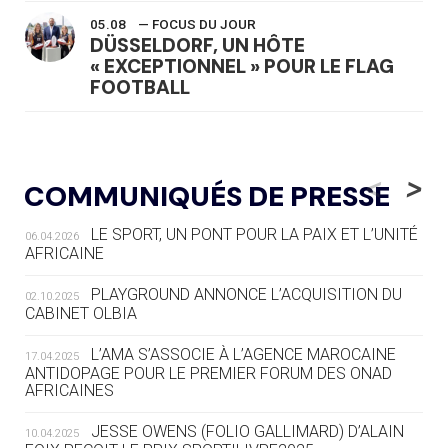
05.08
— FOCUS DU JOUR
DÜSSELDORF, UN HÔTE
« EXCEPTIONNEL » POUR LE FLAG
FOOTBALL
05.08
— LUGE
LE RÊVE DE VOIR LA LUGE ALPINE
<
>
COMMUNIQUÉS DE PRESSE
AUX JO « N'EST PAS FINI »
LE SPORT, UN PONT POUR LA PAIX ET L’UNITÉ
06.04.2026
05.08
— TIR À L'ARC
AFRICAINE
DES MONDIAUX À BRISBANE SUR LA
ROUTE DES JO 2032
PLAYGROUND ANNONCE L’ACQUISITION DU
02.10.2025
CABINET OLBIA
05.08
— ALPES FRANÇAISES 2030
LE VILLAGE OLYMPIQUE DES ARAVIS
L’AMA S’ASSOCIE À L’AGENCE MAROCAINE
17.04.2025
SE DESSINE
ANTIDOPAGE POUR LE PREMIER FORUM DES ONAD
AFRICAINES
04.08
— FOCUS DU JOUR
JESSE OWENS (FOLIO GALLIMARD) D’ALAIN
10.04.2025
LE COJOP A TROUVÉ SON VILLAGE