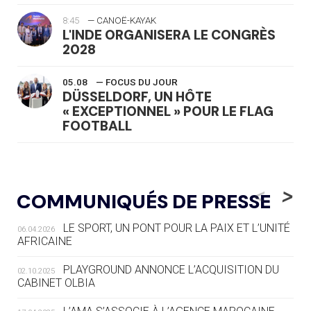
8:45
— CANOË-KAYAK
L'INDE ORGANISERA LE CONGRÈS
2028
05.08
— FOCUS DU JOUR
DÜSSELDORF, UN HÔTE
« EXCEPTIONNEL » POUR LE FLAG
FOOTBALL
05.08
— LUGE
LE RÊVE DE VOIR LA LUGE ALPINE
<
>
COMMUNIQUÉS DE PRESSE
AUX JO « N'EST PAS FINI »
LE SPORT, UN PONT POUR LA PAIX ET L’UNITÉ
06.04.2026
05.08
— TIR À L'ARC
AFRICAINE
DES MONDIAUX À BRISBANE SUR LA
ROUTE DES JO 2032
PLAYGROUND ANNONCE L’ACQUISITION DU
02.10.2025
CABINET OLBIA
05.08
— ALPES FRANÇAISES 2030
LE VILLAGE OLYMPIQUE DES ARAVIS