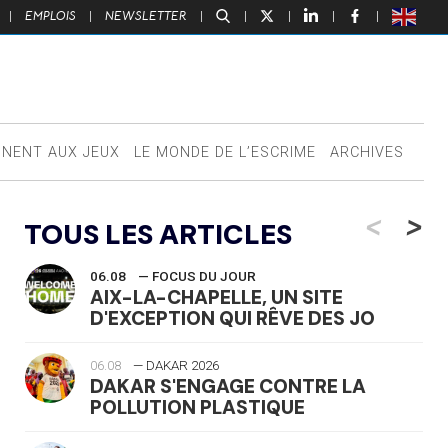
|
EMPLOIS
|
NEWSLETTER
|
|
|
|
|
NNENT AUX JEUX
LE MONDE DE L’ESCRIME
ARCHIVES
<
>
TOUS LES ARTICLES
06.08
— FOCUS DU JOUR
AIX-LA-CHAPELLE, UN SITE
D'EXCEPTION QUI RÊVE DES JO
06.08
— DAKAR 2026
DAKAR S'ENGAGE CONTRE LA
POLLUTION PLASTIQUE