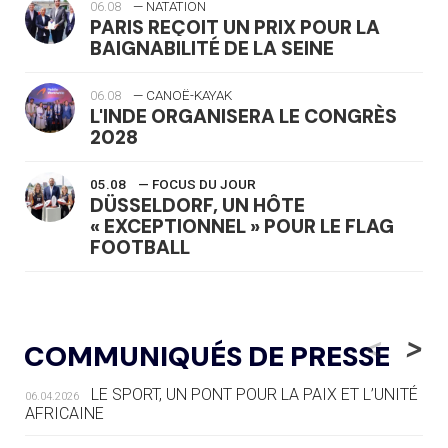
06.08
— NATATION
PARIS REÇOIT UN PRIX POUR LA
BAIGNABILITÉ DE LA SEINE
06.08
— CANOË-KAYAK
L'INDE ORGANISERA LE CONGRÈS
2028
05.08
— FOCUS DU JOUR
DÜSSELDORF, UN HÔTE
« EXCEPTIONNEL » POUR LE FLAG
FOOTBALL
05.08
— LUGE
LE RÊVE DE VOIR LA LUGE ALPINE
<
>
COMMUNIQUÉS DE PRESSE
AUX JO « N'EST PAS FINI »
LE SPORT, UN PONT POUR LA PAIX ET L’UNITÉ
06.04.2026
05.08
— TIR À L'ARC
AFRICAINE
DES MONDIAUX À BRISBANE SUR LA
ROUTE DES JO 2032