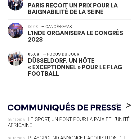
PARIS REÇOIT UN PRIX POUR LA
BAIGNABILITÉ DE LA SEINE
06.08
— CANOË-KAYAK
L'INDE ORGANISERA LE CONGRÈS
2028
05.08
— FOCUS DU JOUR
DÜSSELDORF, UN HÔTE
« EXCEPTIONNEL » POUR LE FLAG
FOOTBALL
05.08
— LUGE
LE RÊVE DE VOIR LA LUGE ALPINE
<
>
COMMUNIQUÉS DE PRESSE
AUX JO « N'EST PAS FINI »
LE SPORT, UN PONT POUR LA PAIX ET L’UNITÉ
06.04.2026
05.08
— TIR À L'ARC
AFRICAINE
DES MONDIAUX À BRISBANE SUR LA
ROUTE DES JO 2032
PLAYGROUND ANNONCE L’ACQUISITION DU
02.10.2025